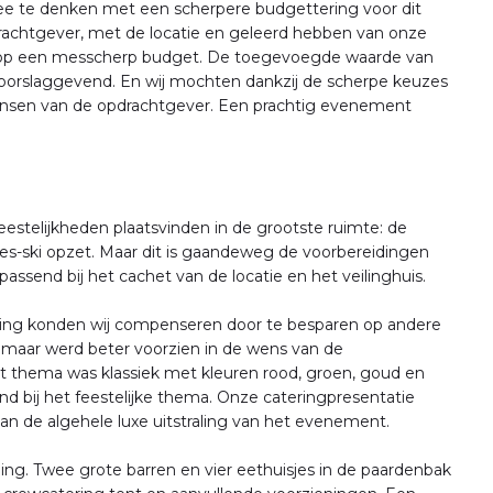
ee te denken met een scherpere budgettering voor dit
achtgever, met de locatie en geleerd hebben van onze
t op een messcherp budget. De toegevoegde waarde van
oorslaggevend. En wij mochten dankzij de scherpe keuzes
wensen van de opdrachtgever. Een prachtig evenement
estelijkheden plaatsvinden in de grootste ruimte: de
es-ski opzet. Maar dit is gaandeweg de voorbereidingen
passend bij het cachet van de locatie en het veilinghuis.
sing konden wij compenseren door te besparen op andere
 maar werd beter voorzien in de wens van de
et thema was klassiek met kleuren rood, groen, goud en
nd bij het feestelijke thema. Onze cateringpresentatie
 aan de algehele luxe uitstraling van het evenement.
ing. Twee grote barren en vier eethuisjes in de paardenbak