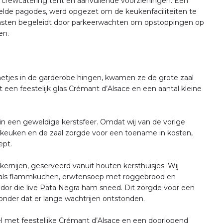
crewcatering tent en aanvullende voorzieningen. Een
kelde pagodes, werd opgezet om de keukenfaciliteiten te
asten begeleidt door parkeerwachten om opstoppingen op
en.
etjes in de garderobe hingen, kwamen ze de grote zaal
een feestelijk glas Crémant d’Alsace en een aantal kleine
n een geweldige kerstsfeer. Omdat wij van de vorige
 keuken en de zaal zorgde voor een toename in kosten,
ept.
ernijen, geserveerd vanuit houten kersthuisjes. Wij
zoals flammkuchen, erwtensoep met roggebrood en
ador die live Pata Negra ham sneed. Dit zorgde voor een
zonder dat er lange wachtrijen ontstonden.
l met feestelijke Crémant d’Alsace en een doorlopend