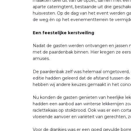
maakten deel uit van de opzet, samen met een 
aparte cateringtent, bestaande uit drie gescha
huisvesten. Op de dag van het event werden g
de weg én op het evenementterrein te vermijd
Een feestelijke kerstveiling
Nadat de gasten werden ontvangen en jassen n
met de paardenbak binnen. Hier kregen ze eerst 
amuses.
De paardenbak zelf was helemaal omgetoverd, i
editie hadden geleerd dat de afstand tussen de
hebben wij andere keuzes gemaakt in het conc
Nu konden de gasten genieten van heerlijke lekk
hadden een aanbod aan winterse lekkernijen 
raclettekaas op stokbrood. Ook was er een cort
vloeiende aanvoer en variëteit van gerechten, 
Voor de drankjes was er een goed gevulde borre