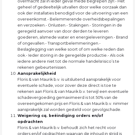
overmacht zal in ieder geval mede begrepen zijn:- Het
geheel of gedeeltelijk uitvallen door welke oorzaak dan
ook der installaties benodigd voor de uitvoering van een
overeenkomst.- Belemmerende overheidsbepalingen
en verzoeken.- Onlusten.- Stakingen.- Storingen in de
geregeld aanvoer van door derden te leveren
goederen, alsmede water en energieleveringen.- Brand
of ongevallen.- Transportbelemmeringen.-
Beslaglegging van welke soort of om welke reden dan
ook.- Ieder storing in de geregelde productie.- Als ook
iedere andere niet tot de normale handelsrisico’s te
rekenen gebeurtenissen.
Aansprakelijkheid
Floris & van Maurik b.v. is uitsluitend aansprakelijk voor
eventuele schade, voor zover deze direct is toe te
rekenen aan Floris & van Maurik b.v. terwijl een eventuele
schadevergoeding gemaximeerd is tot 50% van de
overeengekomen prijs en Floris & van Maurik b.v. nimmer
aansprakelijk zal worden gesteld voor gevolgschade.
Weigering cq. beëindiging orders en/of
opdrachten
Floris & van Maurik b.v. behoudt zich het recht voor
orders en/of opdrachten waarvan de inhoud in strijd is