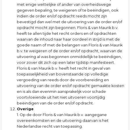
met enige wettelijke of ander van overheidswege
gegeven bepaling, te weigeren of te beëindigen, ook
indien de order en/of opdracht reeds mocht zijn
bevestigd dan wel met de uitvoering van de order en/of
opdracht mocht zijn begonnen. Floris & van Maurik b.v.
heeft te allen tijde het recht orders en of opdrachten
waarvan de inhoud naar haar oordeel in strijd is met de
goede naam of met de belangen van Floris & van Maurik
b.v. te weigeren of de order en/of opdracht, waarvan de
uitvoering al was begonnen onmiddellijk te beëindigen,
voor zover dit zich op een later tijdstip manifesteert.
Floris & van Maurik b.v. heeft het recht in geval van
toepasselijkheid van bovenstaande op volledige
vergoeding van reeds door de voorbereiding en
uitvoering van de order en/of opdracht gemaakte kosten
en is als dan evenmin aansprakelijk voor schade
voortvloeiende uit het niet uitvoeren voortijdig
beëindigen van de order en/of opdracht.
Overige
1. Op de door Floris & van Maurik b.v. aangegane
overeenkomsten en de uitvoering daarvan is het
Nederlandse recht van toepassing.