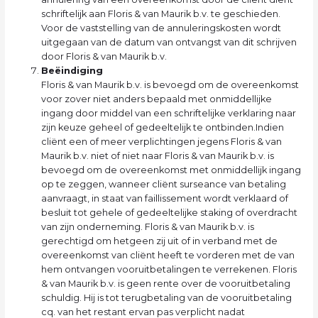
schriftelijk aan Floris & van Maurik b.v. te geschieden.
Voor de vaststelling van de annuleringskosten wordt
uitgegaan van de datum van ontvangst van dit schrijven
door Floris & van Maurik b.v.
Beëindiging
Floris & van Maurik b.v. is bevoegd om de overeenkomst
voor zover niet anders bepaald met onmiddellijke
ingang door middel van een schriftelijke verklaring naar
zijn keuze geheel of gedeeltelijk te ontbinden.Indien
cliënt een of meer verplichtingen jegens Floris & van
Maurik b.v. niet of niet naar Floris & van Maurik b.v. is
bevoegd om de overeenkomst met onmiddellijk ingang
op te zeggen, wanneer cliënt surseance van betaling
aanvraagt, in staat van faillissement wordt verklaard of
besluit tot gehele of gedeeltelijke staking of overdracht
van zijn onderneming. Floris & van Maurik b.v. is
gerechtigd om hetgeen zij uit of in verband met de
overeenkomst van cliënt heeft te vorderen met de van
hem ontvangen vooruitbetalingen te verrekenen. Floris
& van Maurik b.v. is geen rente over de vooruitbetaling
schuldig. Hij is tot terugbetaling van de vooruitbetaling
cq. van het restant ervan pas verplicht nadat