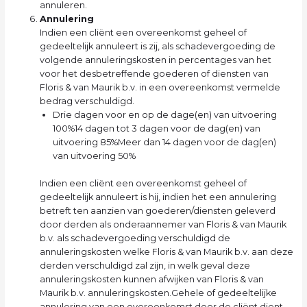
annuleren.
Annulering
Indien een cliënt een overeenkomst geheel of
gedeeltelijk annuleert is zij, als schadevergoeding de
volgende annuleringskosten in percentages van het
voor het desbetreffende goederen of diensten van
Floris & van Maurik b.v. in een overeenkomst vermelde
bedrag verschuldigd.
Drie dagen voor en op de dage(en) van uitvoering
100%14 dagen tot 3 dagen voor de dag(en) van
uitvoering 85%Meer dan 14 dagen voor de dag(en)
van uitvoering 50%
Indien een cliënt een overeenkomst geheel of
gedeeltelijk annuleert is hij, indien het een annulering
betreft ten aanzien van goederen/diensten geleverd
door derden als onderaannemer van Floris & van Maurik
b.v. als schadevergoeding verschuldigd de
annuleringskosten welke Floris & van Maurik b.v. aan deze
derden verschuldigd zal zijn, in welk geval deze
annuleringskosten kunnen afwijken van Floris & van
Maurik b.v. annuleringskosten.Gehele of gedeeltelijke
annulering van een overeenkomst door de cliënt dient