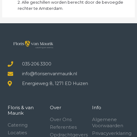
2. Alle geschillen worden berecht door de bevoegde
rechter te Amsterdam.
035-206 3300
info@florisenvanmaurik.nl
Energieweg 8, 1271 ED Huizen
Floris & van
Over
Info
Maurik
Over Ons
Algemene
Catering
Voorwaarden
Referenties
Locaties
Privacyverklaring
Opdrachtgevers