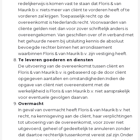
redelijkerwijs is komen vast te staan dat Floris & van
Maurik b.v. niets meer van cliënt te vorderen heeft of te
vorderen zal krijgen. Toepasselijk recht op de
overeenkomst is Nederlands recht. Voorwaarden van
cliënte gelden niet dan voor zover schriftelijk anders is
overeengekomen. Van geschillen over of in verband met
het gehuurde neem bij uitsluiting kennis de absoluut
bevoegde rechter binnen het arrondissement
waarbinnen Floris & van Maurik b.v. zijn vestiging heeft.
Te leveren goederen en diensten
De uitvoering van de overeenkomst tussen cliënt en
Floris & van Maurik b.v. is gebaseerd op de door cliënt
opgegeven aantallen en omstandigheden.Indien de
opgave van cliënt niet overeenstemt met de
werkelijkheid is Floris & van Maurik b.v. niet aansprakelijk
voor eventuele gevolgen daarvan.
Overmacht
In geval van overmacht heeft Floris & van Maurik b.v. het
recht, na kennisgeving aan de cliënt, haar verplichtingen
tot uitvoering van de overeenkomst, voor zover niet
uitgevoerd, geheel of gedeeltelijk te annuleren zonder
dat daartoe rechterlijk tussenkomst vereist zal zijn.Onder