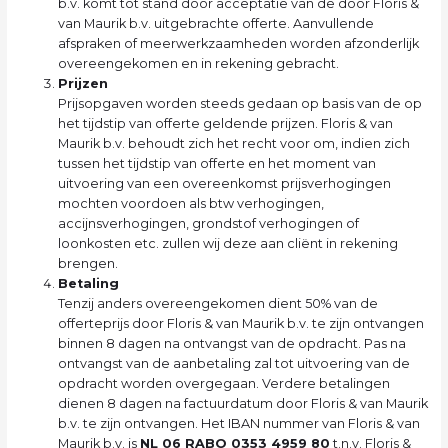
b.v. komt tot stand door acceptatie van de door Floris &
van Maurik b.v. uitgebrachte offerte. Aanvullende
afspraken of meerwerkzaamheden worden afzonderlijk
overeengekomen en in rekening gebracht.
Prijzen
Prijsopgaven worden steeds gedaan op basis van de op
het tijdstip van offerte geldende prijzen. Floris & van
Maurik b.v. behoudt zich het recht voor om, indien zich
tussen het tijdstip van offerte en het moment van
uitvoering van een overeenkomst prijsverhogingen
mochten voordoen als btw verhogingen,
accijnsverhogingen, grondstof verhogingen of
loonkosten etc. zullen wij deze aan cliënt in rekening
brengen.
Betaling
Tenzij anders overeengekomen dient 50% van de
offerteprijs door Floris & van Maurik b.v. te zijn ontvangen
binnen 8 dagen na ontvangst van de opdracht. Pas na
ontvangst van de aanbetaling zal tot uitvoering van de
opdracht worden overgegaan. Verdere betalingen
dienen 8 dagen na factuurdatum door Floris & van Maurik
b.v. te zijn ontvangen. Het IBAN nummer van Floris & van
Maurik b.v. is
NL 06 RABO 0353 4959 80
t.n.v. Floris &