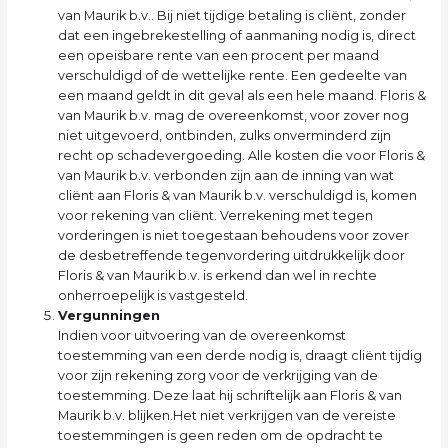
van Maurik b.v.. Bij niet tijdige betaling is cliënt, zonder
dat een ingebrekestelling of aanmaning nodig is, direct
een opeisbare rente van een procent per maand
verschuldigd of de wettelijke rente. Een gedeelte van
een maand geldt in dit geval als een hele maand. Floris &
van Maurik b.v. mag de overeenkomst, voor zover nog
niet uitgevoerd, ontbinden, zulks onverminderd zijn
recht op schadevergoeding. Alle kosten die voor Floris &
van Maurik b.v. verbonden zijn aan de inning van wat
cliënt aan Floris & van Maurik b.v. verschuldigd is, komen
voor rekening van cliënt. Verrekening met tegen
vorderingen is niet toegestaan behoudens voor zover
de desbetreffende tegenvordering uitdrukkelijk door
Floris & van Maurik b.v. is erkend dan wel in rechte
onherroepelijk is vastgesteld.
Vergunningen
Indien voor uitvoering van de overeenkomst
toestemming van een derde nodig is, draagt cliënt tijdig
voor zijn rekening zorg voor de verkrijging van de
toestemming. Deze laat hij schriftelijk aan Floris & van
Maurik b.v. blijken.Het niet verkrijgen van de vereiste
toestemmingen is geen reden om de opdracht te