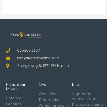
035-206 3300
info@florisenvanmaurik.nl
Energieweg 8, 1271 ED Huizen
Floris & van
Over
Info
Maurik
Over Ons
Algemene
Catering
Voorwaarden
Referenties
Locaties
Privacyverklaring
Opdrachtgevers